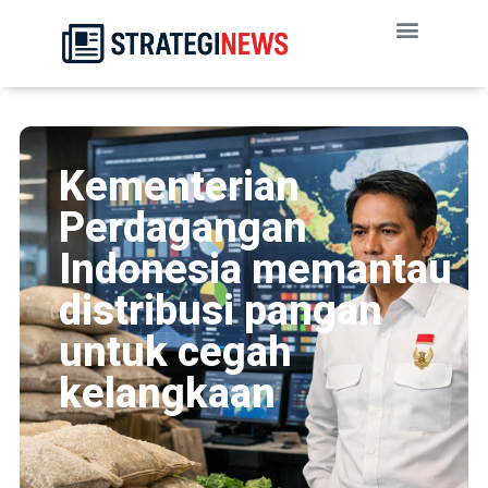
Kementerian
Perdagangan
Indonesia memantau
distribusi pangan
untuk cegah
kelangkaan